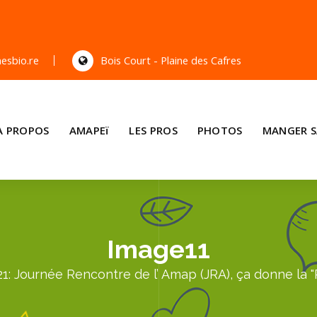
esbio.re
Bois Court - Plaine des Cafres
A PROPOS
AMAPEï
LES PROS
PHOTOS
MANGER S
Image11
1: Journée Rencontre de l’ Amap (JRA), ça donne la "