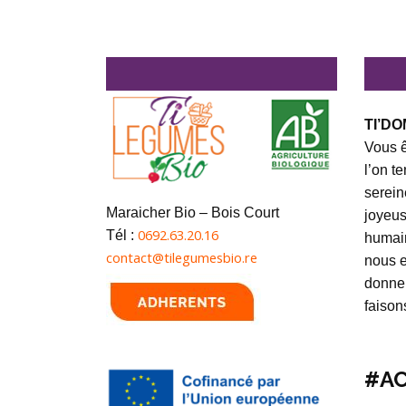
TI’DO
Vous ê
l’on t
serein
Maraicher Bio – Bois Court
joyeus
0692.63.20.16
Tél :
humai
contact@tilegumesbio.re
nous e
donner
faison
#AC