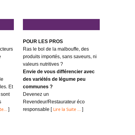
POUR LES PROS
cteurs
Ras le bol de la malbouffe, des
e
produits importés, sans saveurs, ni
valeurs nutritives ?
Envie de vous différencier avec
de
des variétés de légume peu
es. Et
communes ?
 sont
Devenez un
s
Revendeur/Restaurateur éco
ite…
Lire la Suite …
]
responsable [
]