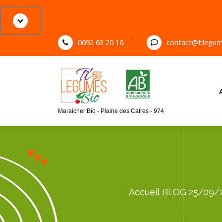
S
k
i
p
0692 63 20 16
contact@tilegum
t
o
c
o
n
Maraicher Bio - Plaine des Cafres - 974
t
e
n
t
Accueil
BLOG
25/09/2