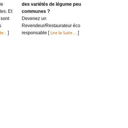
de
des variétés de légume peu
es. Et
communes ?
 sont
Devenez un
s
Revendeur/Restaurateur éco
ite…
Lire la Suite …
]
responsable [
]