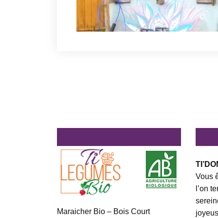
TI’DO
Vous ê
l’on t
serein
Maraicher Bio – Bois Court
joyeus