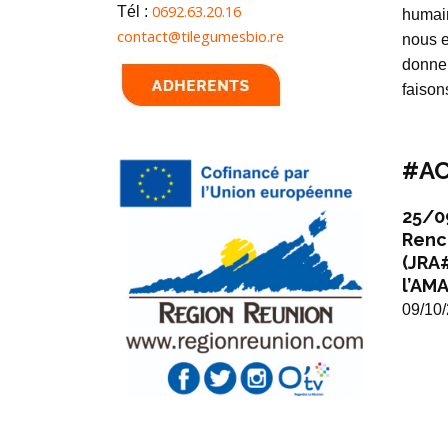
0692.63.20.16
Tél :
humai
contact@tilegumesbio.re
nous e
donner
faison
#AC
25/0
Renc
(JRA
l’AMA
09/10