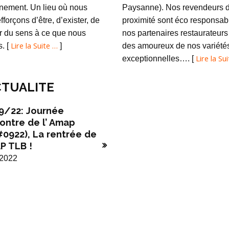
nement. Un lieu où nous
Paysanne). Nos revendeurs 
fforçons d’être, d’exister, de
proximité sont éco responsabl
 du sens à ce que nous
nos partenaires restaurateurs
Lire la Suite …
s. [
]
des amoureux de nos variété
Lire la Su
exceptionnelles…. [
TUALITE
9/22: Journée
ontre de l’ Amap
#0922), La rentrée de
P TLB !
/2022