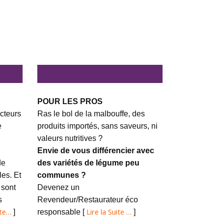
POUR LES PROS
cteurs
Ras le bol de la malbouffe, des
e
produits importés, sans saveurs, ni
valeurs nutritives ?
Envie de vous différencier avec
de
des variétés de légume peu
es. Et
communes ?
 sont
Devenez un
s
Revendeur/Restaurateur éco
ite…
Lire la Suite …
]
responsable [
]