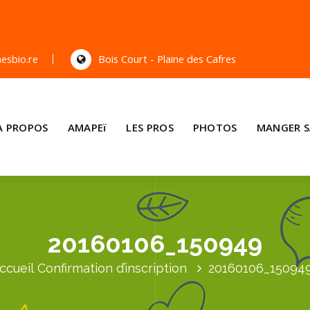
esbio.re
Bois Court - Plaine des Cafres
A PROPOS
AMAPEï
LES PROS
PHOTOS
MANGER S
20160106_150949
ccueil
Confirmation d’inscription
20160106_15094