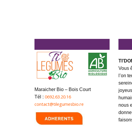
TI’DO
Vous ê
l’on t
serein
Maraicher Bio – Bois Court
joyeus
0692.63.20.16
Tél :
humai
contact@tilegumesbio.re
nous e
donner
faison