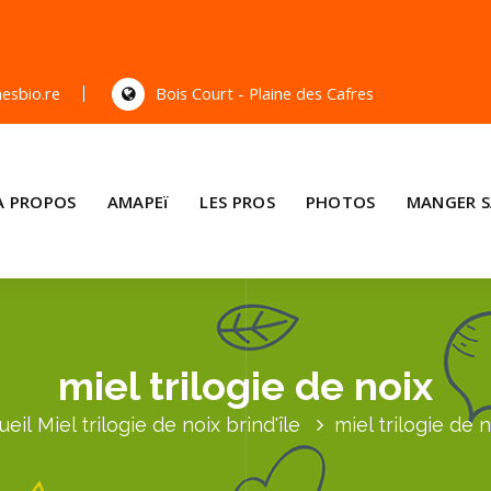
esbio.re
Bois Court - Plaine des Cafres
A PROPOS
AMAPEï
LES PROS
PHOTOS
MANGER S
miel trilogie de noix
ueil
Miel trilogie de noix brind'île
miel trilogie de n