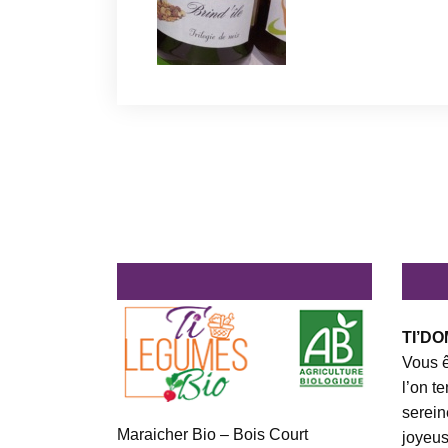
TI’DO
Vous ê
l’on t
serein
Maraicher Bio – Bois Court
joyeus