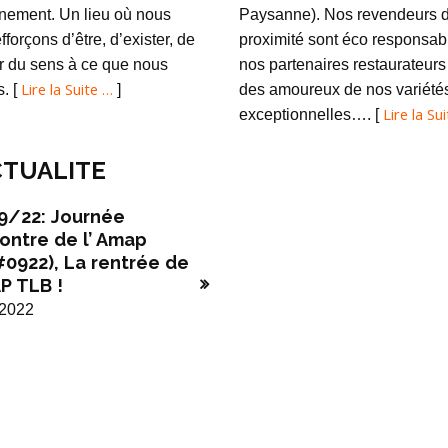
nement. Un lieu où nous
Paysanne). Nos revendeurs 
fforçons d’être, d’exister, de
proximité sont éco responsabl
 du sens à ce que nous
nos partenaires restaurateurs
Lire la Suite …
s. [
]
des amoureux de nos variété
Lire la Su
exceptionnelles…. [
TUALITE
9/22: Journée
ontre de l’ Amap
#0922), La rentrée de
P TLB !
/2022