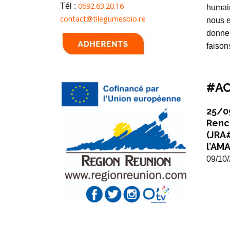
0692.63.20.16
Tél :
humai
contact@tilegumesbio.re
nous e
donner
faison
#AC
25/0
Renc
(JRA
l’AMA
09/10