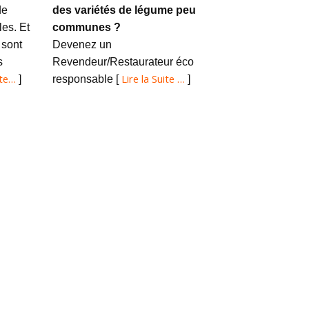
de
des variétés de légume peu
es. Et
communes ?
 sont
Devenez un
s
Revendeur/Restaurateur éco
ite…
Lire la Suite …
]
responsable [
]