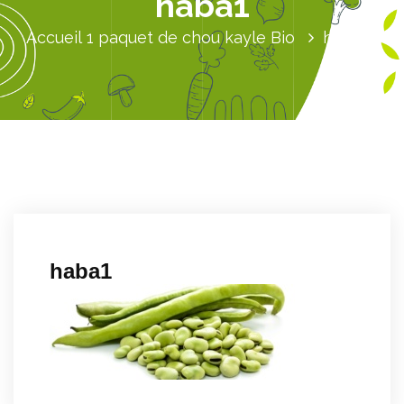
haba1
Accueil
1 paquet de chou kayle Bio
haba1
haba1