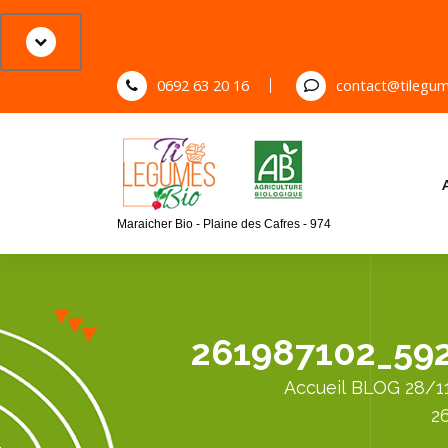
S
k
i
p
0692 63 20 16
contact@tilegum
t
o
c
o
n
Maraicher Bio - Plaine des Cafres - 974
t
e
n
t
261987102_59
Accueil
BLOG
28/1
2