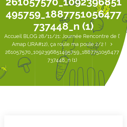
261057570_1092396851
495759_1887751056477
737448_n (1)
Accueil
BLOG
28/11/21: Journée Rencontre de l’
Amap (JRA#12), ça roule ma poule 2/2 !
261057570_1092396851495759_1887751056477
737448_n (1)