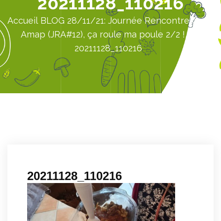
20211128_110216
Accueil
BLOG
28/11/21: Journée Rencontre de l’
Amap (JRA#12), ça roule ma poule 2/2 !
20211128_110216
20211128_110216