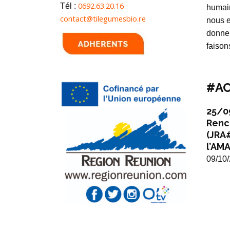
0692.63.20.16
Tél :
humai
contact@tilegumesbio.re
nous e
donner
faison
#AC
25/0
Renc
(JRA
l’AMA
09/10