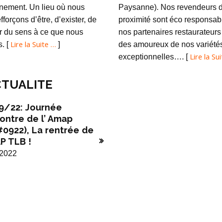
nement. Un lieu où nous
Paysanne). Nos revendeurs 
fforçons d’être, d’exister, de
proximité sont éco responsabl
 du sens à ce que nous
nos partenaires restaurateurs
Lire la Suite …
s. [
]
des amoureux de nos variété
Lire la Su
exceptionnelles…. [
TUALITE
9/22: Journée
ontre de l’ Amap
#0922), La rentrée de
P TLB !
/2022