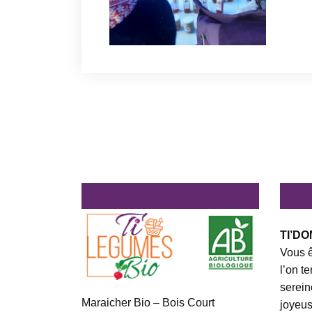
TI’DO
Vous ê
l’on t
serein
Maraicher Bio – Bois Court
joyeus