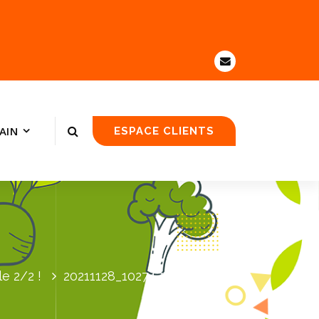
AIN
ESPACE CLIENTS
e 2/2 !
20211128_102747