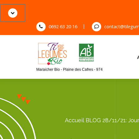
S
k
i
p
0692 63 20 16
contact@tilegum
t
o
c
o
n
Maraicher Bio - Plaine des Cafres - 974
t
e
n
t
Accueil
BLOG
28/11/21: Jou