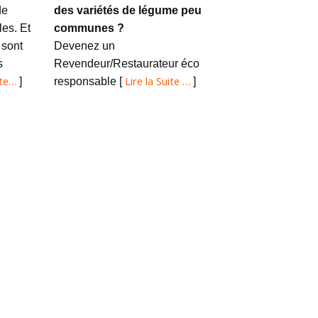
de
des variétés de légume peu
es. Et
communes ?
 sont
Devenez un
s
Revendeur/Restaurateur éco
ite…
Lire la Suite …
]
responsable [
]