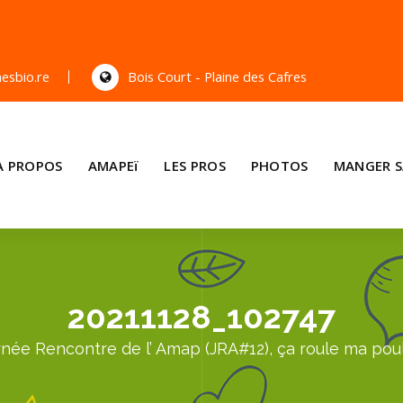
esbio.re
Bois Court - Plaine des Cafres
A PROPOS
AMAPEï
LES PROS
PHOTOS
MANGER S
20211128_102747
rnée Rencontre de l’ Amap (JRA#12), ça roule ma poul