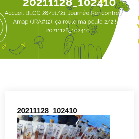
20211128_102410
Accueil
BLOG
28/11/21: Journée Rencontre de l’
Amap (JRA#12), ça roule ma poule 2/2 !
20211128_102410
20211128_102410