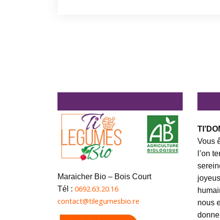
TI’DO
Vous ê
l’on t
serein
Maraicher Bio – Bois Court
joyeus
0692.63.20.16
Tél :
humai
contact@tilegumesbio.re
nous e
donner