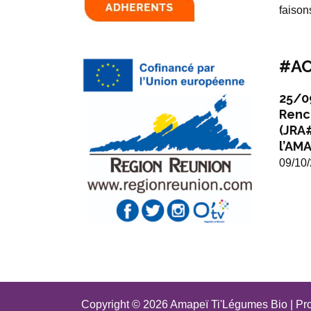
faison
#AC
25/0
Renc
(JRA
l’AMA
09/10
Copyright © 2026 Amapeï Ti'Légumes Bio | Pr