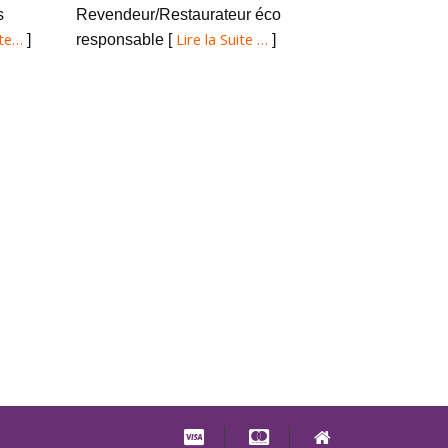
s
Revendeur/Restaurateur éco
ite…
Lire la Suite …
]
responsable [
]