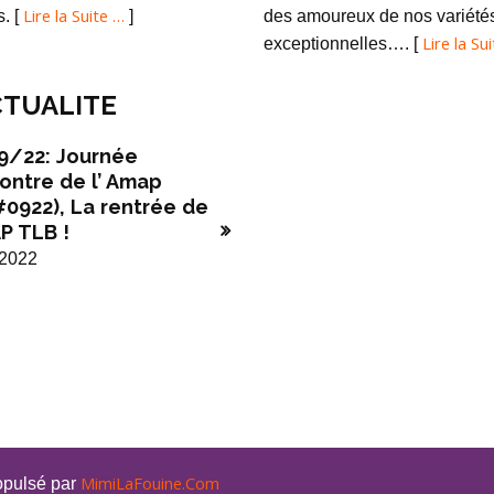
Lire la Suite …
s. [
]
des amoureux de nos variété
Lire la Su
exceptionnelles…. [
TUALITE
9/22: Journée
ontre de l’ Amap
#0922), La rentrée de
P TLB !
/2022
MimiLaFouine.Com
opulsé par