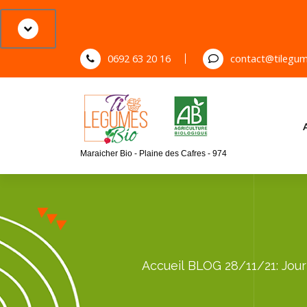
S
k
i
p
0692 63 20 16
contact@tilegum
t
o
c
o
n
Maraicher Bio - Plaine des Cafres - 974
t
e
n
t
Accueil
BLOG
28/11/21: Jou