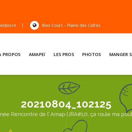
esbio.re
Bois Court - Plaine des Cafres
A PROPOS
AMAPEï
LES PROS
PHOTOS
MANGER S
20210804_102125
rnée Rencontre de l’ Amap (JRA#12), ça roule ma poul