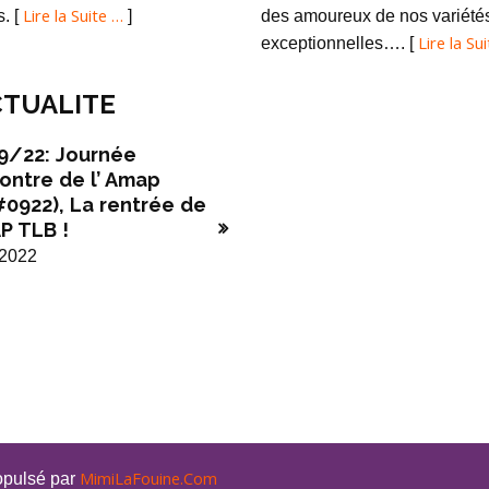
Lire la Suite …
s. [
]
des amoureux de nos variété
Lire la Su
exceptionnelles…. [
TUALITE
9/22: Journée
ontre de l’ Amap
#0922), La rentrée de
P TLB !
/2022
MimiLaFouine.Com
opulsé par