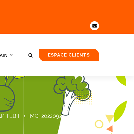
AIN
ESPACE CLIENTS
AP TLB !
IMG_20220925_153826