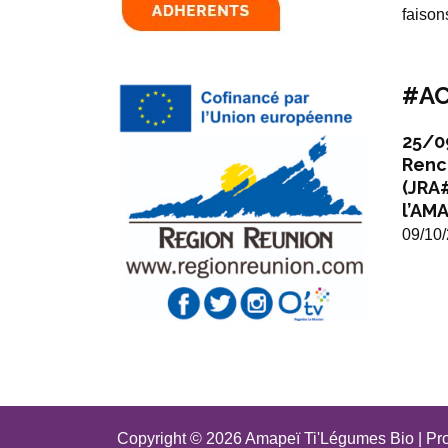
faison
#AC
25/0
Renc
(JRA
l’AMA
09/10
Copyright © 2026 Amapeï Ti'Légumes Bio | Pr