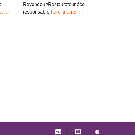
s
Revendeur/Restaurateur éco
ite…
Lire la Suite …
]
responsable [
]