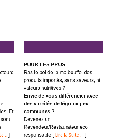
POUR LES PROS
cteurs
Ras le bol de la malbouffe, des
e
produits importés, sans saveurs, ni
valeurs nutritives ?
Envie de vous différencier avec
de
des variétés de légume peu
es. Et
communes ?
 sont
Devenez un
s
Revendeur/Restaurateur éco
ite…
Lire la Suite …
]
responsable [
]