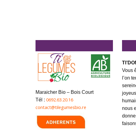
TI’DO
Vous ê
l’on t
serein
Maraicher Bio – Bois Court
joyeus
0692.63.20.16
Tél :
humai
contact@tilegumesbio.re
nous e
donner
faison