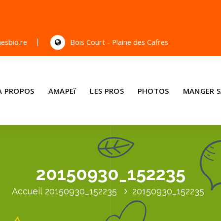
esbio.re
Bois Court - Plaine des Cafres
A PROPOS
AMAPEï
LES PROS
PHOTOS
MANGER S
20150930_152235
Accueil
20150930_152235
20150930_152235