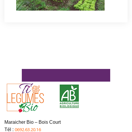
Maraicher Bio – Bois Court
0692.63.20.16
Tél :