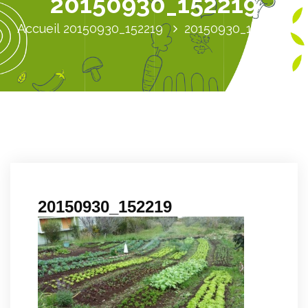
20150930_152219
Accueil
20150930_152219
20150930_152219
20150930_152219