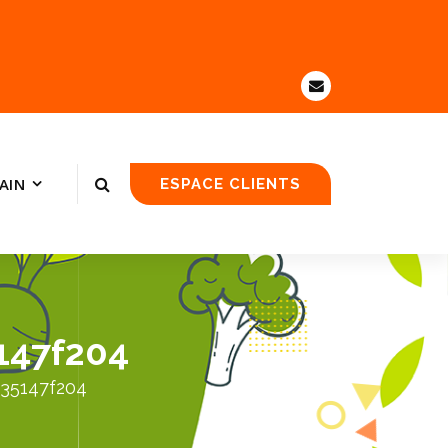
AIN
ESPACE CLIENTS
147f204
e35147f204