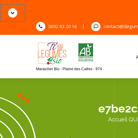
S
k
i
p
0692 63 20 16
contact@tilegum
t
o
c
o
n
Maraicher Bio - Plaine des Cafres - 974
t
e
n
t
e7be2c
Accueil
QU