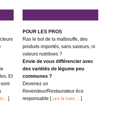
POUR LES PROS
cteurs
Ras le bol de la malbouffe, des
e
produits importés, sans saveurs, ni
valeurs nutritives ?
Envie de vous différencier avec
de
des variétés de légume peu
es. Et
communes ?
 sont
Devenez un
s
Revendeur/Restaurateur éco
ite…
Lire la Suite …
]
responsable [
]