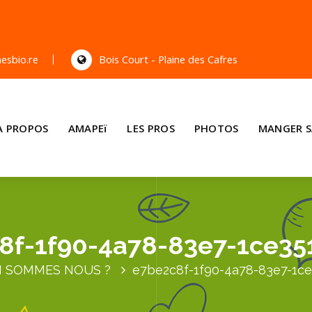
esbio.re
Bois Court - Plaine des Cafres
A PROPOS
AMAPEï
LES PROS
PHOTOS
MANGER S
8f-1f90-4a78-83e7-1ce35
I SOMMES NOUS ?
e7be2c8f-1f90-4a78-83e7-1c