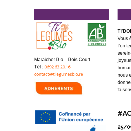
TI’DO
Vous ê
l’on t
serein
Maraicher Bio – Bois Court
joyeus
0692.63.20.16
Tél :
humai
contact@tilegumesbio.re
nous e
donner
faison
#AC
25/0